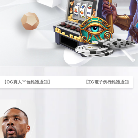
海底獵人集結，捕魚大賽熱血開打
多元遊戲一網打盡！捕魚機遊戲輕鬆爆金幣
捕魚機遊戲的狩獵藝術在LEO九州娛樂城官網體
驗深海尋寶的精準打擊
搜尋
搜
尋
用
近期留言
尚無留言可供顯示。