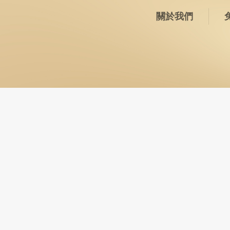
日
類
優惠，為一個穩定
期:
有資料的出入都受
存款、提款及技術
線上娛樂城讓您更快
發
2024 年 4 月 28 日
LEO娛樂城官網
佈
分
九州娛樂城倒了
樂城
平台，居家防
日
類
訊、電子遊戲、彩
期:
亂數產生機率，讓
最具臨場剌激的娛