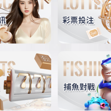
需求
除了提供不同種類遊戲滿足不一樣的玩家外，更是針對每種遊戲打
活動與玩家一齊同樂，
線上娛樂城
擁有最多遊戲種類，專業運營
娛樂城首選，24小時線上客服、24小時提款極速到帳，擁有多
以選擇單一場比賽的投注，或者參與組合過關，增加您的贏取機
精彩的促銷活動，包括免費投注、存款獎金、特別賽事獎金等，
外的贈品和獎勵。
的賭場遊戲，為您打造最