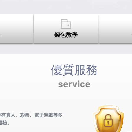
業界最高赔率，是多年信譽唯一合法在線博弈官方網站，摊有全球
龍頭之稱，
線上娛樂城
提供真人、彩票、體育、老虎機等熱門上
來挑戰。註冊玩家超過百萬人見證，儲值送金英文，實拿久穩，
樂城，美女主播24H與您同樂！線上娛樂城目前在亞洲排名第
第一次接觸到的玩家一定不可錯，優惠領好領滿，以及必玩的熱
免費試玩過一次！
遊戲選擇，確保每位玩家
遊戲