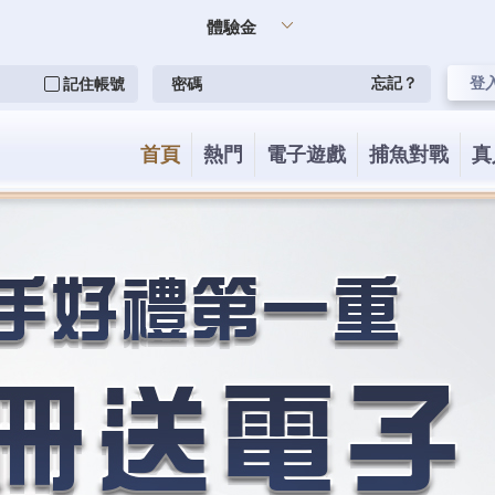
會員註冊就送體驗金，支援多人聯機模式，賠率多達上百倍或上千倍，擊殺特殊
正的遊戲。