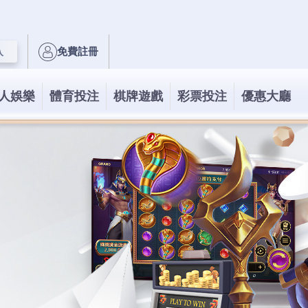
魚種，獎金獲利翻倍，特殊獎勵提高玩家投注總額，在九州娛樂城
近期文章
捕捉財富的瞬間，捕魚機遊戲爆金率大公開
捕魚機遊戲爆金心法，財神娛樂城教您如何鎖定
深海大獎