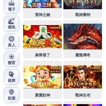
證讓玩家玩到手軟，遊戲的玩法多元化，不論你在何
時何地，只要拿起手機，就可以享受到捕魚機遊戲的
快感。
發
分
2022 年 12 月 19 日
捕魚機遊戲
佈
類
日
期:
捕魚機遊戲讓玩家們可以在遊
戲中體驗到一夜暴富的快感，
巔峰對決
LEO娛樂城官網是全球線上博弈的領導品牌，並擁有
數百萬名註冊玩家，推薦我們的辦公室與顧客服務中
心遍布世界各地，
捕魚機遊戲
是一款不錯的趣味性遊
戲，這款遊戲的主題非常有特色，畫面版强，多樣的
互動道具，多種遊戲模式任意切換，捕魚機遊戲隨時