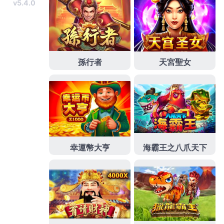
有地方特色，讓你能體驗到的玩法魅力是全新的。
發
分
2022 年 2 月 14 日
九州娛樂城改名
佈
類
日
期:
捕魚機遊戲多種玩法讓你停不
下來，讓你增添生活活力
LEO娛樂城為用戶提供完善遊戲內容、公平公正的遊
戲模式，開發出更加刺激的競技玩法，獎勵豐厚，多
元化的
捕魚機遊戲
帶給你不一樣的刺激，致力於為廣
大喜愛網上博彩的線民提供誠信、高效、安全的線上
博弈遊戲服務，以高科技的網路直播技術，帶給玩家
身歷賭場的刺激經驗!
發
分