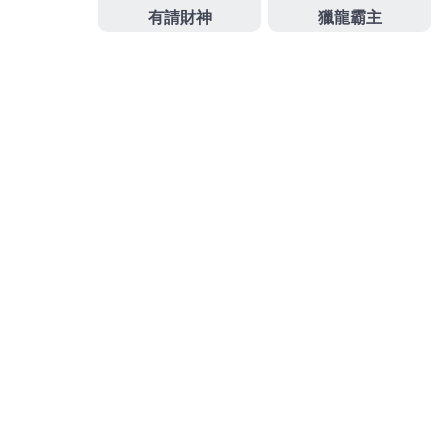
2022 年 1 月 17 日
捕魚機遊戲
佈
類
日
期:
leo娛樂彙集了時下最好玩的
遊戲，讓你體驗刺激緊張的遊
戲快感
leo娛樂
提供豐富精彩的遊戲種類，從超火辣的真人百
家樂，到六合彩、角子老虎機，皆一應俱全，可滿足
不同類型的客戶需求，打造出多元、創新、資安完善
的精品遊戲，為玩家提供顛覆性的體驗，提供各種各
樣的投注服務，享受最好的遊戲，是值得您嘗試的遊
戲平台。
發
分
2022 年 1 月 17 日
九州娛樂城改名
佈
類
日