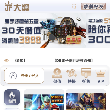
LEO九州娛樂城官網
作者:
admin
捕魚機遊戲可以隨時隨地利用
自己的閒暇時間享受遊戲的樂
趣
LEO娛樂城官網的休閒遊戲玩法簡單，畫風清新，主
要能够讓玩家在較短的時間內快速遊戲一局，
捕魚機