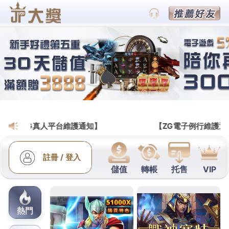
LEO九州娛樂城官網
娛樂城推薦
LEO
娛樂城
是全球線上博弈的領導品牌，並擁有數百
萬名註冊玩家，
推薦
我們的辦公室與顧客服務中心遍
布世界各地， 且曲和許多博弈產業市場的合法營業執
照，同時，我們提供多元的遊戲、完善的顧客服務，
並致力維護遊戲公正性，因此玩家不斷回到 我們的平
台，提供多樣的賽事、遊戲，包括運動博彩、電競、
真人Casino、電子遊戲；每種遊戲也都有不同 的特
色，人人都能依照自己的喜好找到合適的遊戲，有閒
暇之餘，我們也提供最優質的AV影城，讓每位客人都