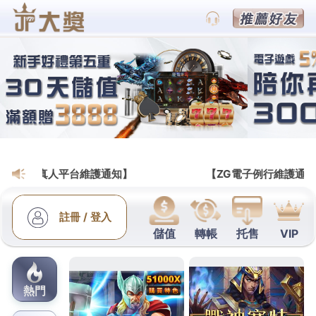
LEO九州娛樂城官網
九州娛樂城換什麼
隨著時間的推移，市場競爭日益激烈，加上使用者對
於娛樂體驗的要求不斷提高，這些平台也面臨了前所
未有的挑戰，
九州娛樂城換什麼
？娛樂城創新推出多
人組隊挑戰活動，玩家可邀請好友組隊，協作參與博
弈挑戰，奪取團隊大獎，每隊3-5人，完成指定團隊
任務可獲得積分，積分排名靠前的團隊可瓜分萬元獎
池，團隊內成員可共享福利加成，個人投注返利比例
提升，還能獲得團隊专属稱號，支持隨機匹配隊友，
結識志同道合的博弈愛好者，一同參與挑戰，活動定