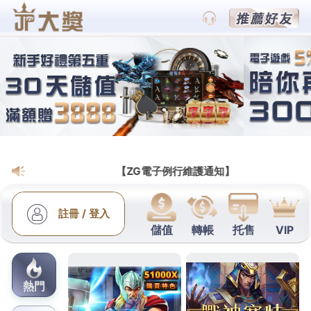
LEO九州娛樂城官網
月份:
2022 年 10 月
捕魚機遊戲燃起你的熱血激
情，給玩家帶來前所未有的酷
炫遊戲體驗
LEO娛樂城官網是亞洲知名的遊戲娛樂評級網站，為
您提供了豐富的遊戲、賭場的玩法、攻略和技巧幫助