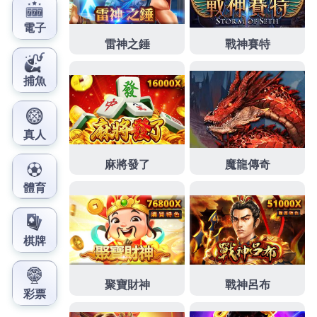
受到真正的樂趣和刺激，無論您是新手還是老手，線
上娛樂城都有適合您的遊戲和優惠活動。立即註冊，
盡情享受遊戲的樂趣！首次存款即可獲得額外獎勵。
發
分
2023 年 7 月 29 日
九州娛樂城倒了
佈
類
日
期:
LEO娛樂城官網讓大家能夠輕
鬆的遊玩遊戲，擁有最方便的
體驗
LEO
娛樂城
官網最有自信的就是信譽，讓每位贏錢、
中獎的會員確實的提領是我們的堅持，同時也絕對是
你下注樂透的優質平台，提供老虎機遊戲、玩運彩投
注、電子遊戲、捕魚機遊戲等，各式各樣不同的遊戲
吸引玩家的眼光，註冊天天送反水最高0.8%回饋，信