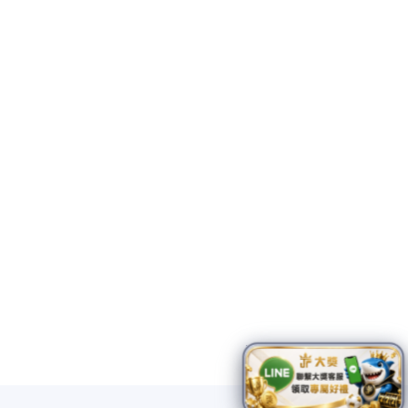
leo娛樂
leo官網
九州娛樂城倒了
九州娛樂城換什麼
九州娛樂城改名
九州娛樂城詐騙
娛樂城
娛樂城推薦
娛樂城體驗金
捕魚機遊戲
線上娛樂城
LEO九州娛樂城官網
九州娛樂城線上捕魚機遊戲是一個當今很
熱門的遊戲，新註冊會員優惠推薦，即享有免費娛樂城體驗金