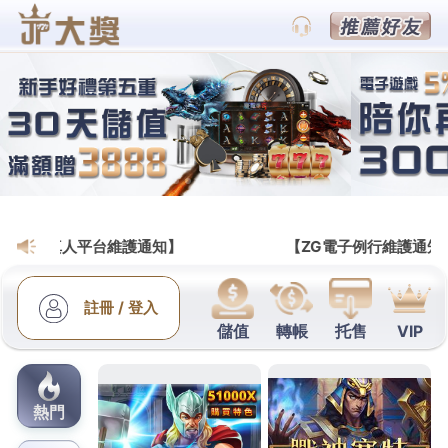
LEO九州娛樂城官網
月份:
2025 年 6 月
LEO娛樂城官網公平公正的遊
戲機制是保障，讓您玩得開心
LEO
娛樂城
官網秉持著最高的安全與隱私保護標準，
全力守護玩家的權益，這裡的遊戲種類豐富到令人眼
花繚亂，除了經典的麻將、百家樂、21點、骰寶、德