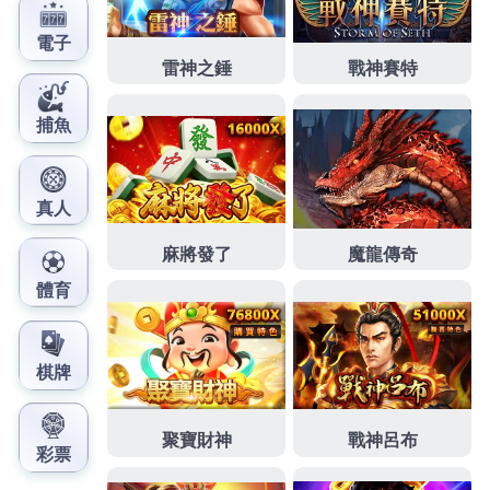
州撲克和輪盤，更有每日免費的娛樂拉霸機競賽，及
時為您解決各種問題，提供貼心服務。不定期的獨家
優惠和豐厚獎金，讓您在娛樂的同時收穫滿滿。這裡
是台灣最容易出金的娛樂城，讓您輕鬆獲得財富回
報。趕快加入，開啟獎金如雨的娛樂之旅！
發
分
2025 年 6 月 27 日
九州娛樂城倒了
佈
類
日
期:
leo娛樂獨家優惠和獎金活動
不間斷，讓你的娛樂體驗升級
再升級
leo娛樂
以嚴格的安全措施守護玩家的隱私，讓您能夠
全身心投入遊戲，豐富的遊戲陣容，從麻將的悠閒對
局到百家樂的激烈比拼，不論遇到任何難題，都能迅