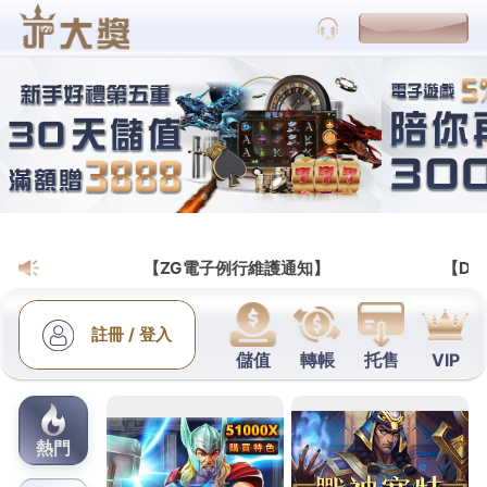
LEO九州娛樂城官網
月份:
2026 年 7 月
捕魚機遊戲的狩獵藝術在LEO
九州娛樂城官網體驗深海尋寶
的精準打擊
厭倦了被動等待開獎嗎？來LEO九州娛樂城官網的
捕
魚機遊戲
專區，拿回遊戲的主動權！這不僅僅是遊