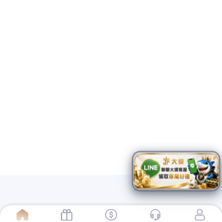
leo官網
九州娛樂城倒了
九州娛樂城換什麼
九州娛樂城改名
九州娛樂城詐騙
娛樂城
娛樂城推薦
娛樂城體驗金
捕魚機遊戲
線上娛樂城
LEO九州娛樂城官網
九州娛樂城線上捕魚機遊戲是一個當今很
熱門的遊戲，新註冊會員優惠推薦，即享有免費娛樂城體驗金
500，適用打魚機及電子遊戲各館。
九州娛樂
官網有各式各樣的熱
門娛樂城遊戲可供選擇，是眾多玩家一致推薦的線上娛樂城，錯過
真的很可惜喔。