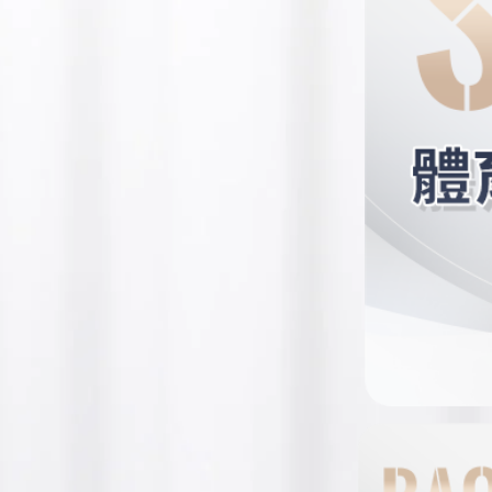
leo娛樂多種線上
你愛不釋手
發
2022 年 12 月 10 日
在日漸熱絡、成熟
佈
分
九州娛樂城改名
重，
leo娛樂
針對
日
類
路安全解決了後顧
期:
經過加密，保障玩