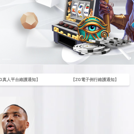
海底獵人集結，捕魚大賽熱血開打
多元遊戲一網打盡！捕魚機遊戲輕鬆爆金幣
捕魚機遊戲的狩獵藝術在LEO九州娛樂城官網體
驗深海尋寶的精準打擊
搜尋
搜
尋
近期留言
尚無留言可供顯示。