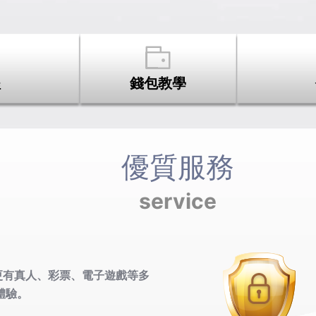
決
是全球線上博弈的領導品牌，並擁有數百萬名註冊玩家，推薦我們
務中心遍布世界各地，
捕魚機遊戲
是一款不錯的趣味性遊戲，這
有特色，畫面版强，多樣的互動道具，多種遊戲模式任意切換，
地與好友展開戰鬥，一决高低，讓你打牌更多樂趣！
你在工作繁忙的時候帶給你