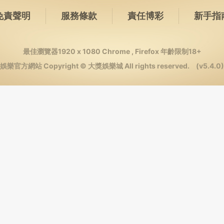
周周大回饋。
玩家們可以安心有保障的盡
供全球客戶最有價值的遊戲娛樂體驗，遊戲大廳內彙聚了數十款
玩家能够有超多的選擇空間，集結了很多你感興趣的各種玩法任
樂，老虎機，炸金花，牛牛，鬥地主，德州等都可以在這裡找
提供最新、最安全、最準確的專業博彩資料，以及全方位的國際