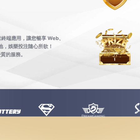
廣大玩家準備了現時最火最流行的電子遊戲，讓更多玩家可以在
教學版本，為大家帶來了最新、最熱門的電子遊戲，讓玩家在“
緊張刺激中度過歡樂的遊戲時間，推薦是放鬆身心的好方法，LE
在休息之餘可以盡情享受遊戲的樂趣，是打發時間最好的選擇。
樣化的真人博弈環境，享
感
打造獨一無二的線上娛樂品牌，提供百家樂、體育競猜、老虎機、
京賽車、德州撲克等等多樣化的
線上娛樂城
遊戲平台，操作簡單、
存提款，線上娛樂城將不間斷的推出更多有利新老會員的優惠條