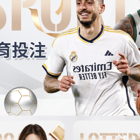
讓你停不下來，讓你增添
戶提供完善遊戲內容、公平公正的遊戲模式，開發出更加刺激的競
，多元化的
捕魚機遊戲
帶給你不一樣的刺激，致力於為廣大喜愛
供誠信、高效、安全的線上博弈遊戲服務，以高科技的網路直播
歷賭場的刺激經驗!