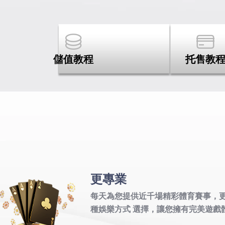
LEO娛樂城為玩家
遊戲
發
2022 年 1 月 7 日
隨著互聯網及手機
佈
分
九州娛樂城
造高品質遊戲平台
日
類
的遊戲，只要注册
期:
娛樂城體驗金為玩家
幻遊戲，享受最公正