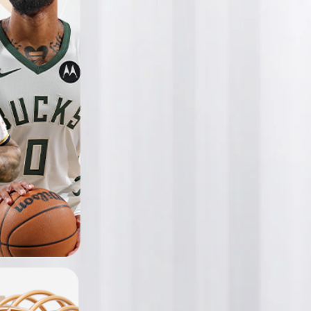
leo娛樂
leo官網
九州娛樂城倒了
九州娛樂城換什麼
九州娛樂城改名
九州娛樂城詐騙
娛樂城
娛樂城推薦
娛樂城體驗金
捕魚機遊戲
線上娛樂城