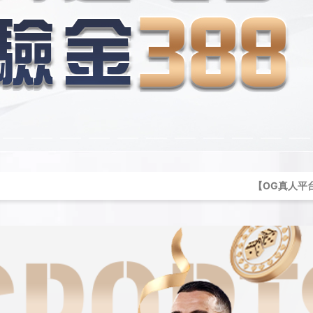
的休閒遊戲玩法簡單，畫風清新，主要能够讓玩家在較短的時間內
魚機遊戲
以遊戲簡單，操作方便等優點現在漸漸被廣大網友喜
超多玩家匹配對局，畫風清新，還可以帶來無限樂趣，讓大家感
味，消磨無聊的時光。
模式任你挑選，盡情體驗真
家社區，在這裡你可以和千萬玩家一起，查看攻略和視頻、瞭解
榮譽、建立炫酷的遊戲主頁，平台融入的遊戲元素超多，相信一
，遊戲玩法個性化，還有地方特色，讓你能體驗到的玩法魅力是