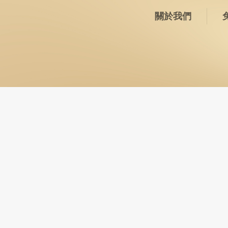
驗。
線上娛樂城給你全新
在的快樂
發
2022 年 1 月 7 日
LEO娛樂城秉持
佈
分
九州娛樂城倒了
娛樂城
投注平台，
日
類
美，是消費享受的
期:
活動，帶領你進入
戲吧！