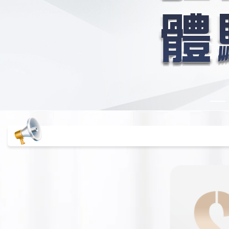
發
2022 年 2 月 14 日
LEO娛樂城官網
佈
分
捕魚機遊戲
快速遊戲一局，
捕
日
類
愛，每時每刻都有
期:
受遊戲的精彩和趣
leo娛樂多種玩法
線上博弈的刺激
發
2022 年 2 月 14 日
leo娛樂
是一個玩
佈
分
九州娛樂城改名
新禮包活動、比拼
日
類
定會讓你眼前一亮
期: