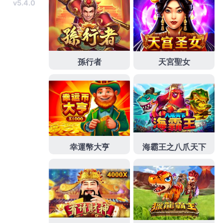
慣，滿足不同玩家需求，支持分享活動至社交平台，
九州娛樂邀請好友一同參與，增加中獎機會，共享歡
樂與獎勵，活動規則簡單易懂，參與門檻低，讓每一
位玩家都能輕鬆參與其中，收穫屬於自己的驚喜。
發
分
2026 年 2 月 27 日
九州娛樂
佈
類
日
期:
九州娛樂搭配舒適場景與音
效，帶來愉悅體驗
九州娛樂
精選多元遊戲，滿足各種娛樂需求！從經典
的百家樂、21點到刺激的電子遊戲，一應俱全，隨時
帶給您無與倫比的快感。新人註冊流程簡便，僅需幾