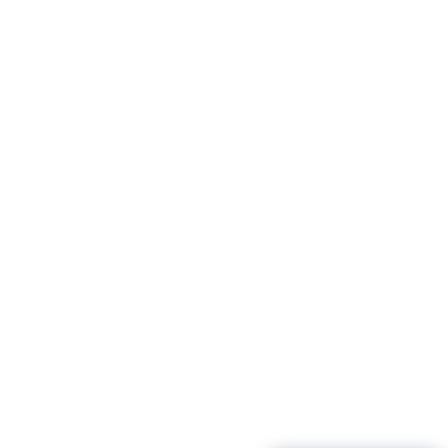
尚無留言可供顯示。
leo娛樂
leo官網
九州娛樂城倒了
九州娛樂城換什麼
九州娛樂城改名
九州娛樂城詐騙
娛樂城
娛樂城推薦
娛樂城體驗金
捕魚機遊戲
線上娛樂城