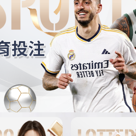
的遊戲，帶來沉浸式體驗