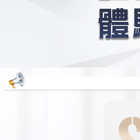
註冊，填寫完整銀
作
admin
懂你所需，帶來貼
者
發
2026 年 2 月 27 日
至社交平台，九州
佈
分
九州娛樂
規則簡單易懂，參
日
類
喜。
期:
文
上一篇文章
章
九州娛樂搭配舒適場景與音效
上
一
導
篇
覽