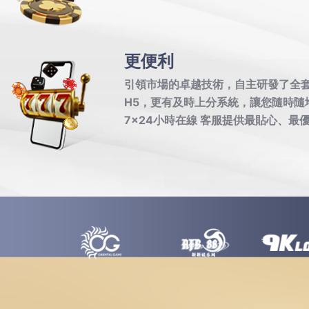
2023 年 6 月
2023 年 5 月
2023 年 4 月
2023 年 3 月
2023 年 2 月
2023 年 1 月
2022 年 12 月
2022 年 11 月
2022 年 10 月
2022 年 9 月
2022 年 8 月
2022 年 7 月
2022 年 6 月
2022 年 5 月
2022 年 4 月
2022 年 3 月
2022 年 2 月
2022 年 1 月