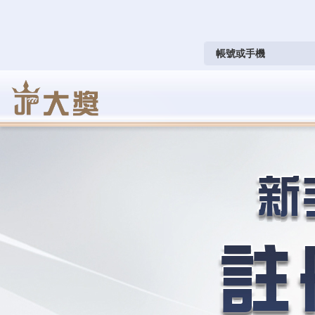
LEO九州娛樂城官網
LEO九州娛樂城官網有最專業的捕魚機遊戲平台，2026年新
專業營運的優質娛樂服務平台當中所投入捕魚機參與一個公平公
九州娛樂讓玩家選擇
九州娛樂
作為東南