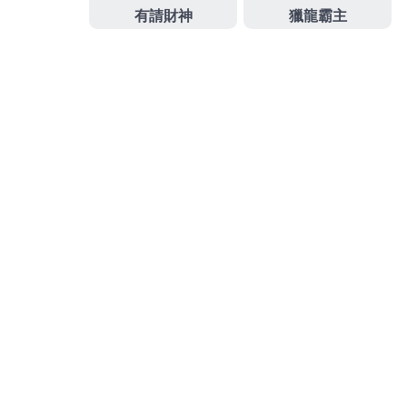
遊戲無煩惱，您最貼心的小幫手，新用戶享有首次存
款紅利及開戶特製禮品。現有客戶同樣享有周周返水
及再次存款紅利；亦提供眾多的存款方式，開戶獎金
與優惠活動正等待您領取！
發
分
2024 年 12 月 20 日
未分類
佈
類
日
期:
線上娛樂城提供超多種主題遊
戲，讓您能參與比賽刺激度的
快感
LEO娛樂城官網建置了最優質的
線上娛樂城
遊戲平台,
不管是真人娛樂、電子遊戲、體育即時賽事，跟豐富
的彩票遊戲,只要你想玩，真人中各個遊戲項目皆有經