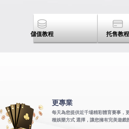
2024 年 11 月
2024 年 10 月
2024 年 9 月
2024 年 8 月
2024 年 7 月
2024 年 6 月
2024 年 5 月
2024 年 4 月
2024 年 3 月
2024 年 2 月
2024 年 1 月
2023 年 12 月
2023 年 11 月
2023 年 10 月
2023 年 9 月
2023 年 8 月
2023 年 7 月
2023 年 6 月
2023 年 5 月
2023 年 4 月
2023 年 3 月