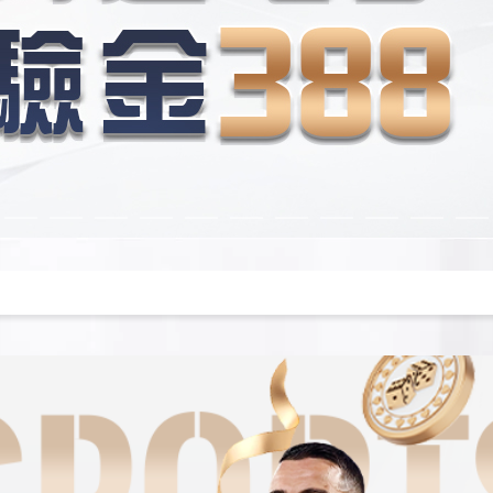
種優惠和促銷活動，為新會員提供首次註冊送體驗金以及豐厚的
還有不定期舉辦各種節慶活動、返水優惠和簽到禮金活動，讓您
回報與樂趣，leo娛樂擁有專業培訓的團隊，致力於提供最迅速
讓玩家享受快捷便利的娛樂體驗。
好奇心的新遊戲與多元玩法
遊戲選擇，讓玩家可以安心享受遊戲