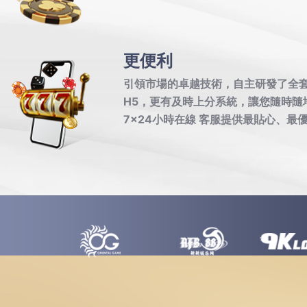
2023 年 2 月
2023 年 1 月
2022 年 12 月
2022 年 11 月
2022 年 10 月
2022 年 9 月
2022 年 8 月
2022 年 7 月
2022 年 6 月
2022 年 5 月
2022 年 4 月
2022 年 3 月
2022 年 2 月
2022 年 1 月
LEO九州娛樂城官網
九州娛樂城線上捕魚機遊戲是一個當今很
可供選擇，是眾多玩家一致推薦的線上娛樂城，錯過真的很可惜