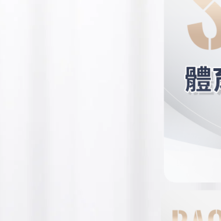
篇
文
章:
分類
九州娛樂
九州娛樂城
九州娛樂城倒了
九州娛樂城換什麼
九州娛樂城改名
九州娛樂城詐騙
捕魚機遊戲
未分類