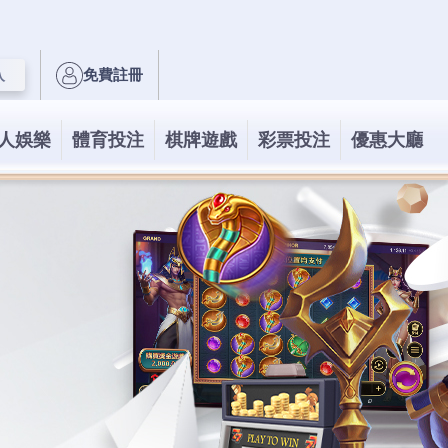
魚種，獎金獲利翻倍，特殊獎勵提高玩家投注總額，在九州娛樂城
近期文章
海底獵人集結，捕魚大賽熱血開打
多元遊戲一網打盡！捕魚機遊戲輕鬆爆金幣
和
捕魚機遊戲的狩獵藝術在LEO九州娛樂城官網體