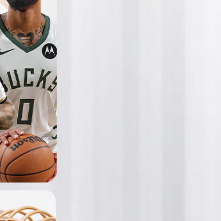
leo娛樂
leo官網
九州娛樂城倒了
九州娛樂城換什麼
九州娛樂城改名
九州娛樂城詐騙
娛樂城
娛樂城推薦
娛樂城體驗金
捕魚機遊戲
線上娛樂城