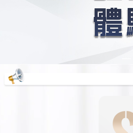
機台遊戲，以及各
作
admin
首存優惠，此外，
者
發
2024 年 12 月 27 日
在遊戲中獲得更多
佈
分
九州娛樂城改名
存取款交易速度，
日
類
期:
文
上一篇文章
章
leo官網打造能夠滿足玩家
上
一
導
篇
覽
文
下一篇文章
章:
LEO娛樂城官網擁有豐富的
下
一