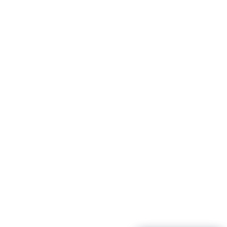
尚無留言可供顯示。
leo娛樂
leo官網
九州娛樂城倒了
九州娛樂城換什麼
九州娛樂城改名
九州娛樂城詐騙
娛樂城
娛樂城推薦
娛樂城體驗金
捕魚機遊戲
線上娛樂城