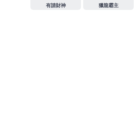
化娛樂選項，並以其穩定的系統和高效的出款服務贏
得了玩家的信任，玩家尤其讚賞leo官網的創新促銷活
動和專業客服，這使得該平台在競爭激烈的市場中脫
穎而出，成為眾多玩家的首選。
發
分
2025 年 9 月 23 日
九州娛樂城換什麼
佈
類
日
期:
leo娛樂只要你想玩上絕對超
乎你的想像,滿足你的刺激體驗
leo娛樂
原汁原味萬人線上遊藝場，擁有頂級水果盤、
小瑪莉原機100%重現、刺激真實捕魚機、經典變臉