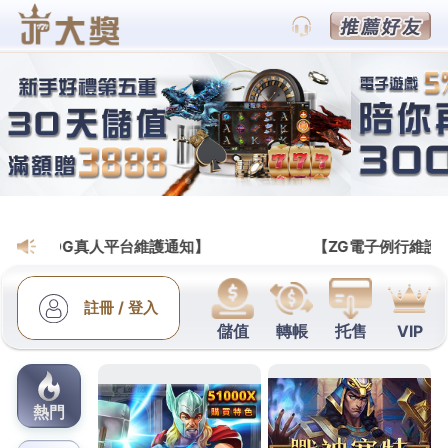
LEO九州娛樂城官網
leo官網竭盡全力為客戶營造
一個舒適的網上娛樂環境
leo官網
是亞洲博弈娛樂行業中的新興平台，致力於為
玩家提供優質的線上娛樂體驗，平台以公平、公正、
公開的經營理念為核心，讓您在遊戲中享受無限的樂
趣與刺激，leo官網提供全面的在線娛樂體驗，包括真
人百家樂、老虎機、體育投注和彩票。享受高品質遊
戲和快速安全的金流服務，註冊即享獨家優惠。
作
發
分
admin
2025 年 9 月 17 日
九州娛樂城換什麼