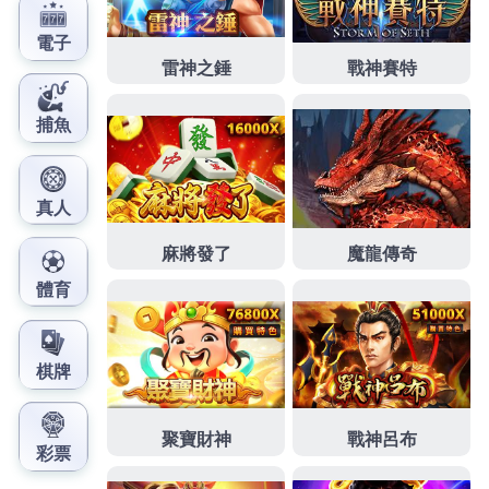
者
佈
類
日
期:
文
上一篇文章
章
leo娛樂打造創新的電子遊戲風格，
上
一
享受無憂無慮的娛樂體驗
導
篇
覽
文
章:
下一篇文章
leo娛樂只要你想玩上絕對超乎你的
下
一
想像,滿足你的刺激體驗
篇
文
章: