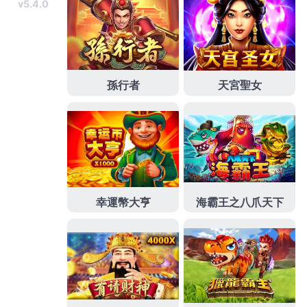
文
章:
分類
九州娛樂
九州娛樂城
九州娛樂城倒了
九州娛樂城換什麼
九州娛樂城改名
九州娛樂城詐騙
捕魚機遊戲
未分類