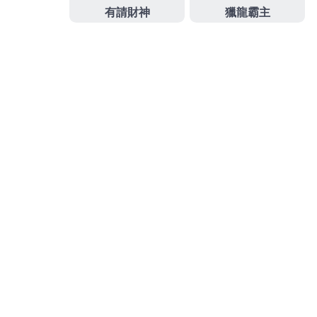
彙整
2026 年 8 月
2026 年 7 月
2026 年 6 月
2026 年 5 月
2026 年 4 月
2026 年 3 月
2026 年 2 月
2026 年 1 月
2025 年 12 月
2025 年 11 月
2025 年 9 月
2025 年 8 月
2025 年 7 月
2025 年 6 月
2025 年 5 月