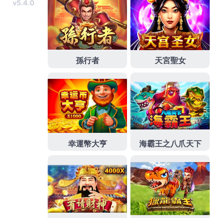
分類
九州娛樂
九州娛樂城
九州娛樂城倒了
九州娛樂城換什麼
九州娛樂城改名
九州娛樂城詐騙
捕魚機遊戲
未分類
彙整
2026 年 8 月