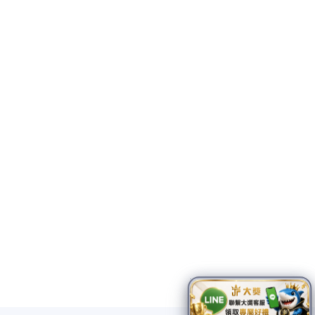
leo娛樂
leo官網
九州娛樂城倒了
九州娛樂城換什麼
九州娛樂城改名
九州娛樂城詐騙
娛樂城
娛樂城推薦
娛樂城體驗金
捕魚機遊戲
線上娛樂城
LEO九州娛樂城官網
九州娛樂城線上捕魚機遊戲是一個當今很