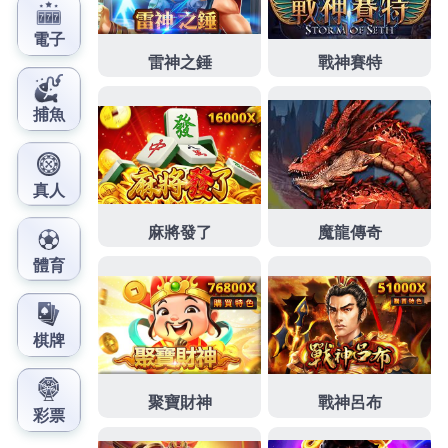
作
發
分
admin
2026 年 6 月 13 日
九州娛樂
者
佈
類
日
期:
文
上一篇文章
章
打破傳統街機限制，捕魚機遊戲高倍
上
一
率驚喜讓你手腦並用賺大錢
導
篇
覽
文
章:
下一篇文章
世界級大廠技術加持，捕魚機遊戲帶
下
一
你領略殿堂級博弈娛樂的魅力
篇
文
章: