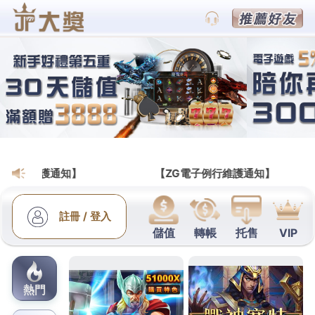
LEO九州娛樂城官網
捕魚機遊戲量身打造身心舒暢
的遊戲臨場感，伴您贏取更多
的獎金
LEO娛樂城官網提供最多樣化的娛樂遊戲，每種遊戲
也都有不同的特色，
捕魚機遊戲
擁有驚人的視覺效
果，視頻畫面清晰，播放流暢，內容質量高，你可以
在這裡來通過各種不同的比賽和各種不同的策略，捕
魚機遊戲採用獨特的第一人稱視角，全新的3D畫面帶
給玩家們真實的遊戲體驗，新增的系統玩法展現獨特