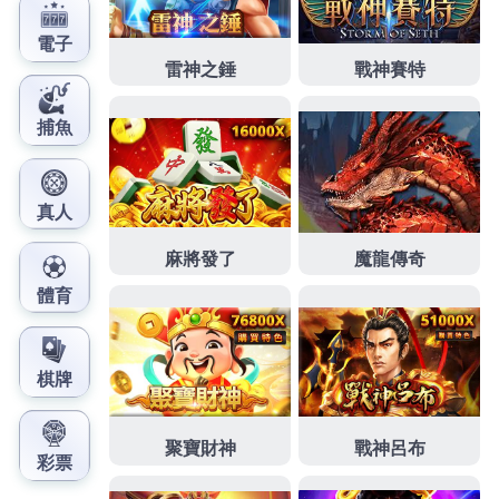
者
佈
類
日
期:
文
上一篇文章
章
leo官網打造出一個以真人娛樂為主
上
一
的超級遊戲平台
導
篇
覽
文
章:
下一篇文章
LEO娛樂城官網讓玩家在活潑生動的
下
一
投注介面，享受最公正的娛樂
篇
文
章: