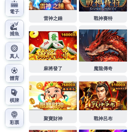
者
佈
類
日
期:
文
上一篇文章
章
leo娛樂潜心打造精品遊戲，為玩家
上
一
提供顛覆性的體驗
導
篇
覽
文
章:
下一篇文章
leo官網讓所有的玩家們可以安心有
下
一
保障的盡情的投注
篇
文
章: