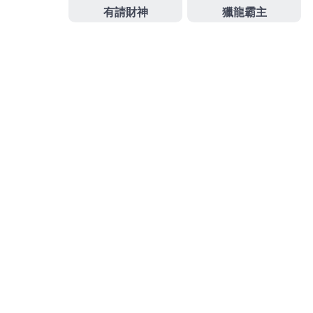
2026 年 2 月
2026 年 1 月
2025 年 12 月
2025 年 11 月
2025 年 9 月
2025 年 8 月
2025 年 7 月
2025 年 6 月
2025 年 5 月
2025 年 4 月
2025 年 3 月
2025 年 2 月
2025 年 1 月
2024 年 12 月
2024 年 11 月
2024 年 10 月