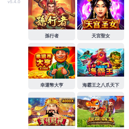
九州娛樂城倒了
九州娛樂城換什麼
九州娛樂城改名
九州娛樂城詐騙
捕魚機遊戲
未分類
彙整
2026 年 8 月
2026 年 7 月
2026 年 6 月
2026 年 5 月
2026 年 4 月
2026 年 3 月