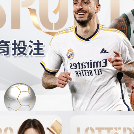
於網站、遊戲的種種疑難雜症，讓你