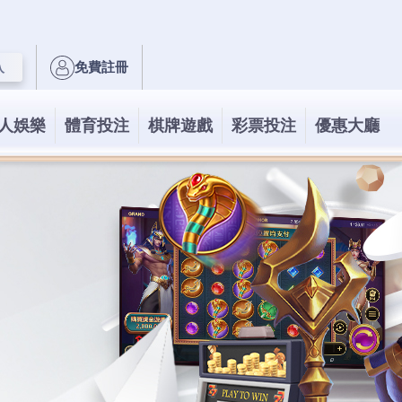
魚種，獎金獲利翻倍，特殊獎勵提高玩家投注總額，在九州娛樂城
近期文章
捕捉財富的瞬間，捕魚機遊戲爆金率大公開
捕魚機遊戲爆金心法，財神娛樂城教您如何鎖定
深海大獎