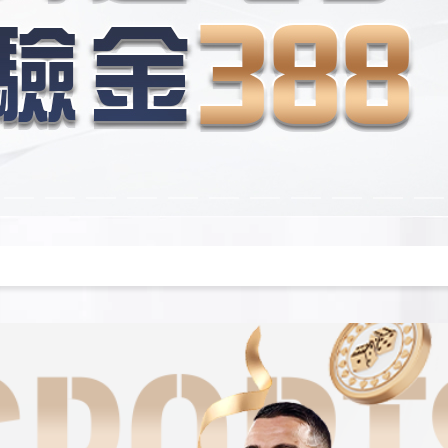
提供一個遊戲豐富、安全穩健、穩定快速出款的給玩家，
捕魚機遊
受歡迎的一款遊戲，規則簡單、玩法豐富，畫面十分復古，最極
魚機遊戲精緻的遊戲畫面，極致的操作體驗，更多土豪美女邀你
手還是新手上路，都可以在遊戲中體驗到前所未有的刺激！
，打造一個具備優質遊戲體驗