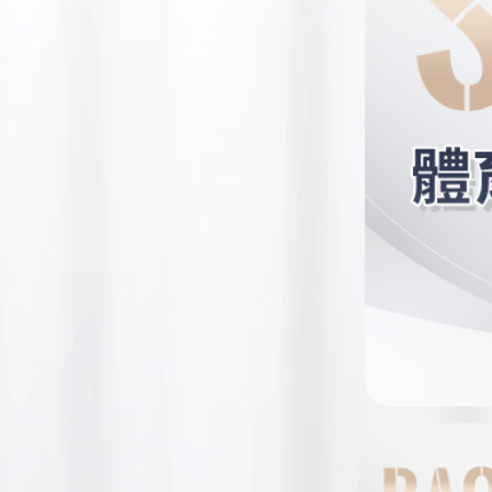
LEO娛樂城官網解决玩家對
下
一
情體驗遊戲的樂趣
篇
文
章:
分類
九州娛樂
九州娛樂城
九州娛樂城倒了
九州娛樂城換什麼
九州娛樂城改名
九州娛樂城詐騙
捕魚機遊戲
未分類