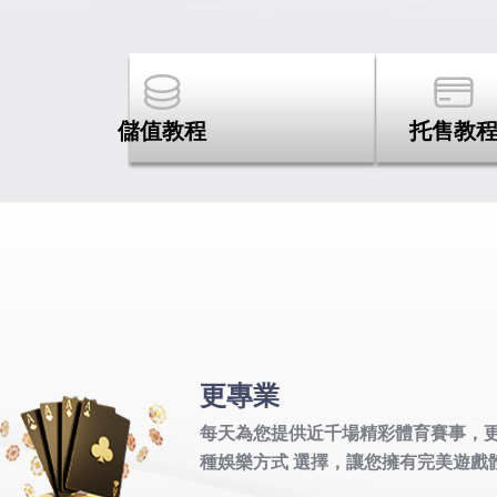
2025 年 3 月
2025 年 2 月
2025 年 1 月
2024 年 12 月
2024 年 11 月
2024 年 10 月
2024 年 9 月
2024 年 8 月
2024 年 7 月
2024 年 6 月
2024 年 5 月
2024 年 4 月
2024 年 3 月
2024 年 2 月
2024 年 1 月
2023 年 12 月
2023 年 11 月
2023 年 10 月
2023 年 9 月
2023 年 8 月
2023 年 7 月