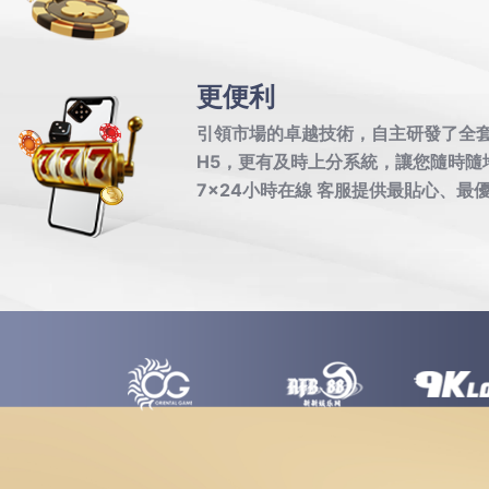
2023 年 4 月
2023 年 3 月
2023 年 2 月
2023 年 1 月
2022 年 12 月
2022 年 11 月
2022 年 10 月
2022 年 9 月
2022 年 8 月
2022 年 7 月
2022 年 6 月
2022 年 5 月
2022 年 4 月
2022 年 3 月
2022 年 2 月
2022 年 1 月