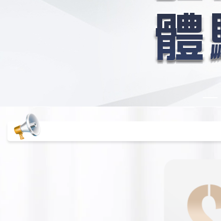
LEO娛樂城官網
打造的遊戲，注册
作
admin
惠，只要登入即送
者
發
2023 年 6 月 15 日
遊戲暢玩體驗，已
佈
分
捕魚機遊戲
日
類
期:
文
上一篇文章
章
leo官網24小時隨時上線玩
上
一
導
篇
覽
文
下一篇文章
章: