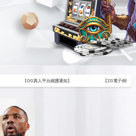
海底獵人集結，捕魚大賽熱血開打
多元遊戲一網打盡！捕魚機遊戲輕鬆爆金幣
捕魚機遊戲的狩獵藝術在LEO九州娛樂城官網體
驗深海尋寶的精準打擊
搜尋
搜
尋
近期留言
尚無留言可供顯示。