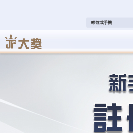
LEO九州娛樂城官網
LEO九州娛樂城官網有最專業的捕魚機遊戲平台，2026年新
專業營運的優質娛樂服務平台當中所投入捕魚機參與一個公平公
捕魚機遊戲讓你足不
魅力