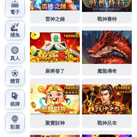
者
佈
類
日
期:
文
上一篇文章
章
leo娛樂所有遊戲暢通無阻、各款遊
上
一
戲盡你挑選
導
篇
覽
文
章:
下一篇文章
LEO娛樂城官網新奇的各類博奕遊戲
下
一
隨你暢遊
篇
文
章: