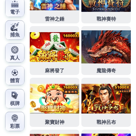
作
發
分
admin
2023 年 10 月 16 日
九州娛樂城換什麼
者
佈
類
日
期:
文
上一篇文章
章
LEO娛樂城官網能讓您的娛樂投注隨
上
一
心所欲進行
導
篇
覽
文
章:
下一篇文章
leo娛樂為客戶呈現最貼心的娛樂服
下
一
務
篇
文
章: