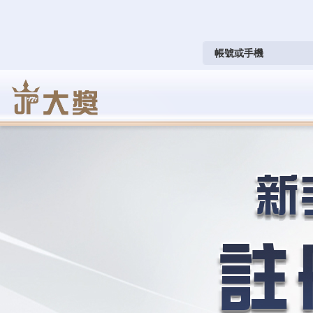
LEO九州娛樂城官網
LEO九州娛樂城官網有最專業的捕魚機遊戲平台，2026年新
專業營運的優質娛樂服務平台當中所投入捕魚機參與一個公平公
線上娛樂城給廣大的
娛樂