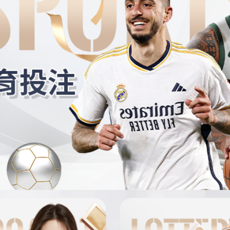
作為感恩的迴響