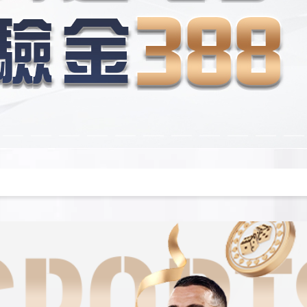
提供最初頂尖的一體化娛樂原生，流暢穩定，方便快捷，
線上娛樂
家樂、電子遊戲、slot拉霸、體育運彩、輪盤、幸運飛艇等娛樂
致力於提供全球客戶最有價值的遊戲體驗、各項優惠服務，您不
城感受到遊戲帶給您的快感，更有機會拿到娛樂城為您精心準備
娛樂服務