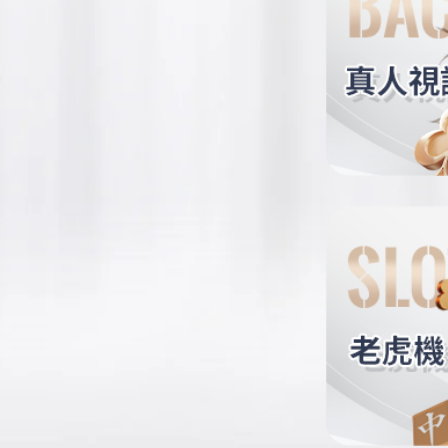
彙整
2026 年 8 月
2026 年 7 月
2026 年 6 月
2026 年 5 月
2026 年 4 月
2026 年 3 月
2026 年 2 月
2026 年 1 月
2025 年 12 月
2025 年 11 月
2025 年 9 月
2025 年 8 月
2025 年 7 月
2025 年 6 月
2025 年 5 月
2025 年 4 月
2025 年 3 月