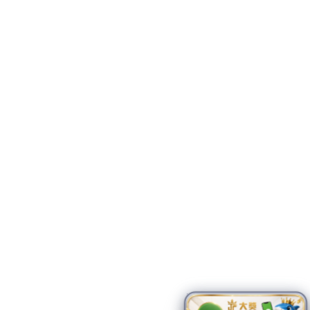
leo娛樂
leo官網
九州娛樂城倒了
九州娛樂城換什麼
九州娛樂城改名
九州娛樂城詐騙
娛樂城
娛樂城推薦
娛樂城體驗金
捕魚機遊戲
線上娛樂城