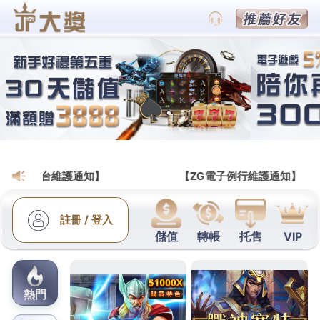
LEO九州娛樂城官網
捕魚機遊戲竭盡所能的使玩家
可以獲取最大樂趣和刺激的賭
博經驗
LEO娛樂城官網帶領玩家遠離詐騙黑網，並提供一個
安全、公正、可靠的線上博弈平台,確實是一個值得玩
家信賴和選擇的首選，
捕魚機遊戲
玩法多元化提供最
新最好玩的官網遊戲以及遊戲資訊，每天為您推薦最
熱、最火、最好玩的遊戲，讓您享受一流的線上娛
樂，捕魚機遊戲擁有頂級的盤房操盤，投入大量的人