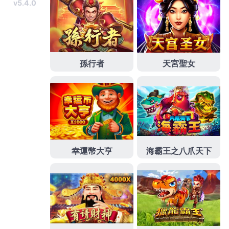
章:
分類
九州娛樂
九州娛樂城
九州娛樂城倒了
九州娛樂城換什麼
九州娛樂城改名
九州娛樂城詐騙
捕魚機遊戲
未分類
彙整