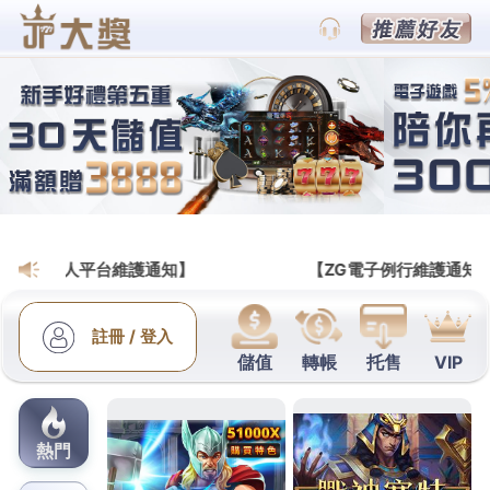
LEO九州娛樂城官網
leo官網能讓您的娛樂投注隨
心所欲進行
leo官網
爲亞洲最大在線合法網上博弈娛樂平台，安全
便利,信譽最佳保證出金，提供各種最新真人視訊百家
樂、電子遊戲、SLOT-game、線上六合彩、高賠率
運動賽事等賽事，絕對忠實呈現現場體驗，讓您流連
忘返！安全穩定有保障。專業客服帶領你領取500優
惠。註冊拿優惠，輕鬆愜意超好玩，豐富選擇不怕無
聊，好康報你知，來這就對了，專業服務全天不打