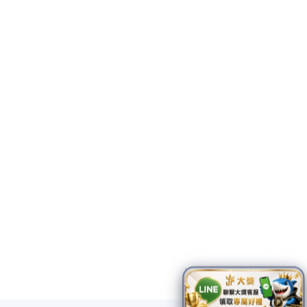
leo娛樂
leo官網
九州娛樂城倒了
九州娛樂城換什麼
九州娛樂城改名
九州娛樂城詐騙
娛樂城
娛樂城推薦
娛樂城體驗金
捕魚機遊戲
線上娛樂城
LEO九州娛樂城官網
九州娛樂城線上捕魚機遊戲是一個當今很