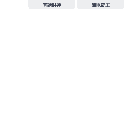
彙整
2026 年 8 月
2026 年 7 月
2026 年 6 月
2026 年 5 月
2026 年 4 月
2026 年 3 月
2026 年 2 月
2026 年 1 月
2025 年 12 月
2025 年 11 月
2025 年 9 月
2025 年 8 月
2025 年 7 月