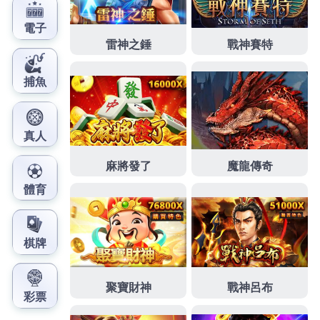
自己的遊戲。快來加入我們，一同享受精彩刺激的娛
樂城手機遊戲吧！
作
發
分
admin
2024 年 9 月 14 日
九州娛樂城改名
者
佈
類
日
期:
文
上一篇文章
章
捕魚機遊戲豐富的遊戲變化和高額獎
上
一
金，提高贏利的機會
導
篇
覽
文
章:
下一篇文章
LEO娛樂城官網提高自己的技巧，獲
下
一
得經驗、結交新朋友並成為最好的玩
篇
家