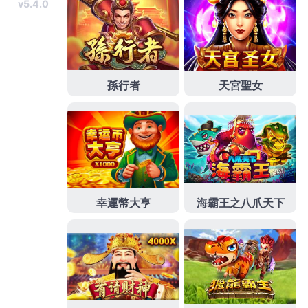
分類
九州娛樂
九州娛樂城
九州娛樂城倒了
九州娛樂城換什麼
九州娛樂城改名
九州娛樂城詐騙
捕魚機遊戲
未分類
彙整
2026 年 8 月