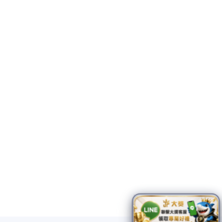
leo娛樂
leo官網
九州娛樂城倒了
九州娛樂城換什麼
九州娛樂城改名
九州娛樂城詐騙
娛樂城
娛樂城推薦
娛樂城體驗金
捕魚機遊戲
線上娛樂城
LEO九州娛樂城官網
九州娛樂城線上捕魚機遊戲是一個當今很