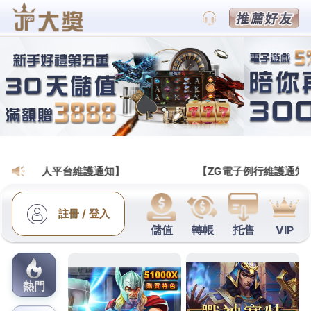
LEO九州娛樂城官網
leo娛樂為用戶提供更好的遊
戲體驗，讓你盡情體驗刺激感
leo娛樂
提供公正、公平、真實的下注娛樂場所，提供
如同澳門賭場現場般的真實環境，技術軟體設備畫面
流暢，不遲鈍、不延遲，讓每一位玩家都可以輕易上
手，提供了多元化的遊戲市場，包含：運動博彩、電
競遊戲、真人對弈、老虎機台、捕魚機台讓玩家們擁
有最好的遊戲體驗，快速出款絕對是必要而且非常非
常重要，leo娛樂簡單乾脆出金絕不囉嗦。