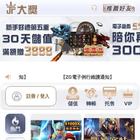
LEO九州娛樂城官網
leo娛樂可以隨時隨地享受這
種無與倫比的遊戲體驗
leo娛樂
絕對確保註冊3A會員登入的每位玩家個資安
全無虞，堅持使用最高等級機密文件同級演算法
(ECC)密鑰進行加密，比起傳統RSA加密更多一層保
障。選擇您喜歡的號碼，投注方式簡單，無需專業知
識，即可參與。leo娛樂致力於為您提供安全、公平的
遊戲環境，讓您盡情享受遊戲的樂趣。快來參與遊
戲，追逐幸運的光芒！