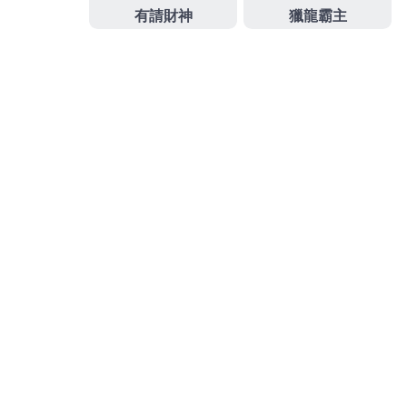
彙整
2026 年 8 月
2026 年 7 月
2026 年 6 月
2026 年 5 月
2026 年 4 月
2026 年 3 月
2026 年 2 月
2026 年 1 月
2025 年 12 月
2025 年 11 月
2025 年 9 月
2025 年 8 月
2025 年 7 月
2025 年 6 月
2025 年 5 月