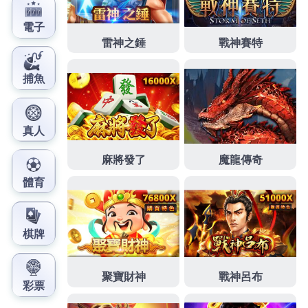
作
發
分
admin
2025 年 8 月 8 日
九州娛樂城改名
者
佈
類
日
期:
文
上一篇文章
章
leo官網為所有客戶提供優質的遊戲
上
一
體驗
導
篇
覽
文
章:
下一篇文章
leo官網規則簡單輕鬆上手，瞇牌體
下
一
驗超有感
篇