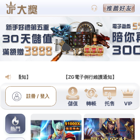
LEO九州娛樂城官網
leo娛樂帶給玩家更好更新的
在線遊戲享受
leo娛樂
擁有最具經驗訓練有素、可靠、效率及熱忱服
務的24小時客服是非常重要的，線上服務人員的態度
不只影響大家的玩樂體驗，讓玩家的每一次使用都充
滿愉快與樂趣，leo娛樂致力於革新線上娛樂體驗。提
供的現金版博弈遊戲，包括真人百家樂、老虎機、玩
運彩、六合彩、北京賽車、捕魚機等都可以直接在平
台進行下注，以低返水賺取高回饋。