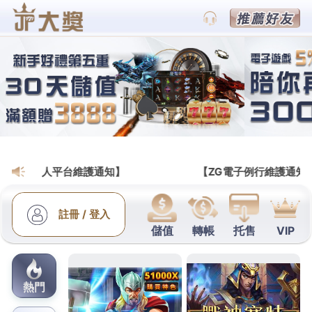
LEO九州娛樂城官網
築夢leo官網，開啓你的娛樂
傳奇
每一位玩家都能在
leo官網
，開啓屬於自己的娛樂傳
奇。在這裏，你可以憑藉精湛的牌技，成為棋牌區的
常勝將軍；可以憑藉敏銳的洞察力，在體育博彩區屢
創佳績；可以憑藉好運與實力，在電子遊戲區斬獲大
獎。平台提供公平的競技環境、豐厚的獎勵機制、完
善的服務體系，為你的傳奇之路保驾护航。不論你是
休閒玩家還是職業高手，都能在這裏找到屬於自己的