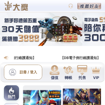
LEO九州娛樂城官網
九州娛樂城低倍率休閒場，輕
鬆體驗無壓力
九州娛樂城
設立低倍率休閒場，專為休閒娛樂、練習
技巧的玩家打造，低投入高體驗，無任何心理壓力。
休閒場遊戲規則與常規場一致，倍率大幅降低，玩家
可放鬆心態體驗對戰樂趣，熟練掌握遊戲技巧。低倍
率場同樣可累積積分與活躍度，用於兌換獎品與提升
等級，休閒與成長兩不誤。支持自由切換休閒場與競
技場，熟練後可隨時挑戰高倍率場，收穫更多獎勵。