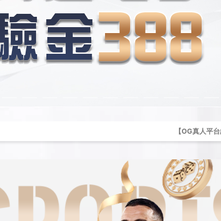
心的環境中盡情暢玩。每一款都暗藏豐厚獎金機會。透過公平公
統，保障每場遊戲結果真實可信，存款與提現同樣便捷，在手機
快速到帳，不耽誤你的娛樂時光。九州娛樂以玩家體驗為核心，
樂平台，讓你隨時隨地，想玩就玩，暢享不間斷的歡樂！
樂同行