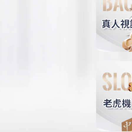
彙整
2026 年 8 月
2026 年 7 月
2026 年 6 月
2026 年 5 月
2026 年 4 月
2026 年 3 月
2026 年 2 月
2026 年 1 月
2025 年 12 月
2025 年 11 月
2025 年 9 月
2025 年 8 月
2025 年 7 月
2025 年 6 月
2025 年 5 月