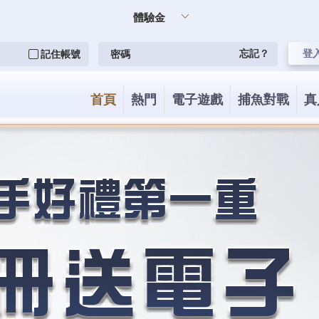
會員註冊就送體驗金，支援多人聯機模式，賠率多達上百倍或上千倍，擊殺特殊
正的遊戲。
受遊戲樂趣，無後顧之憂
營運資質，所有娛樂項目均經過嚴格審核，確保公平公正，讓每