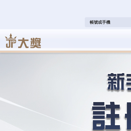
LEO九州娛樂城官網
LEO九州娛樂城官網有最專業的捕魚機遊戲平台，2026年新
專業營運的優質娛樂服務平台當中所投入捕魚機參與一個公平公
九州娛樂讓你專心享
九州娛樂
具備正規