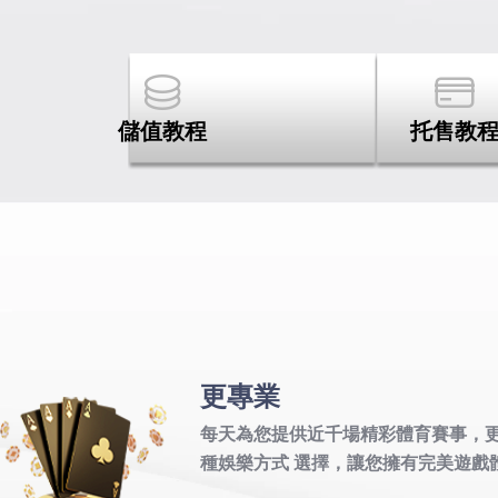
2025 年 4 月
2025 年 3 月
2025 年 2 月
2025 年 1 月
2024 年 12 月
2024 年 11 月
2024 年 10 月
2024 年 9 月
2024 年 8 月
2024 年 7 月
2024 年 6 月
2024 年 5 月
2024 年 4 月
2024 年 3 月
2024 年 2 月
2024 年 1 月
2023 年 12 月
2023 年 11 月
2023 年 10 月
2023 年 9 月
2023 年 8 月
2023 年 7 月