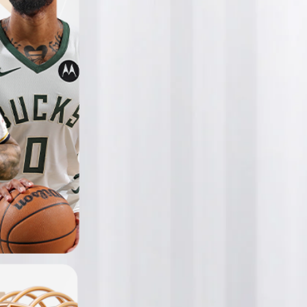
海
leo娛樂
leo官網
九州娛樂城倒了
九州娛樂城換什麼
九州娛樂城改名
九州娛樂城詐騙
娛樂城
娛樂城推薦
娛樂城體驗金
捕魚機遊戲
線上娛樂城