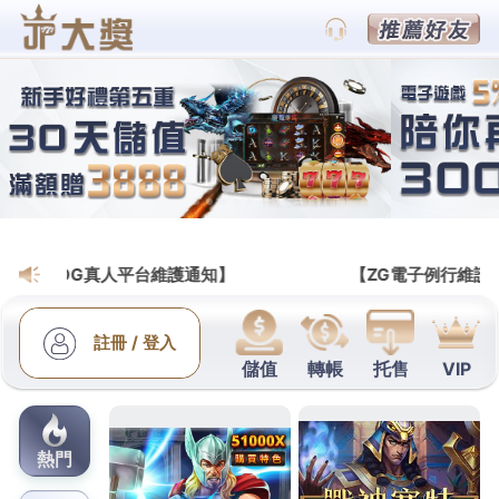
LEO九州娛樂城官網
LEO娛樂城官網讓每位玩家都
能盡情享樂，無後顧之憂
LEO
娛樂城
官網各式彩票遊戲，是依官方賽果產生的
遊戲結果，讓玩家在活潑的投注介面，享受最真實的
娛樂，擁有時下最流行的真人百家、電子遊戲外，另
有體育賽事、電競投注、彩票賓果及棋牌類遊戲。不
定時舉辦業界最豐富優惠活動，歡迎立即加入LEO娛
樂城官網體驗。
作
發
分
admin
2023 年 12 月 13 日
九州娛樂城