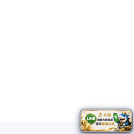
leo娛樂
leo官網
九州娛樂城倒了
九州娛樂城換什麼
九州娛樂城改名
九州娛樂城詐騙
娛樂城
娛樂城推薦
娛樂城體驗金
捕魚機遊戲
線上娛樂城
LEO九州娛樂城官網
九州娛樂城線上捕魚機遊戲是一個當今很
熱門的遊戲，新註冊會員優惠推薦，即享有免費娛樂城體驗金
500，適用打魚機及電子遊戲各館。
九州娛樂
官網有各式各樣的熱